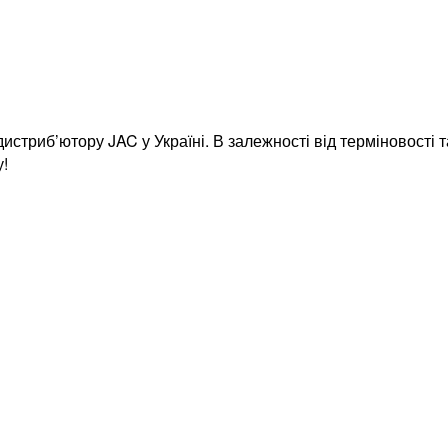
истриб’ютору JAC у Україні. В залежності від терміновості
у!