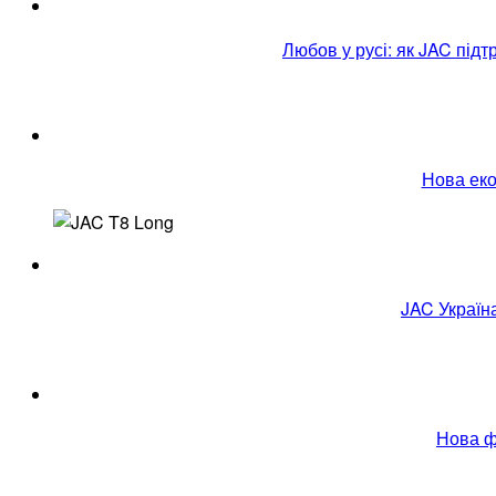
Любов у русі: як JAC під
Нова еко
JAC Україн
Нова ф