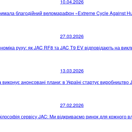
10.04.2026
тримала благодійний веломарафон «Extreme Cycle Against H
27.03.2026
номіка руху: як JAC RF8 та JAC T9 EV відповідають на викл
13.03.2026
а виконує анонсовані плани: в Україні стартує виробництво 
27.02.2026
ілософія сервісу JAC: Ми відкриваємо ринок для кожного в