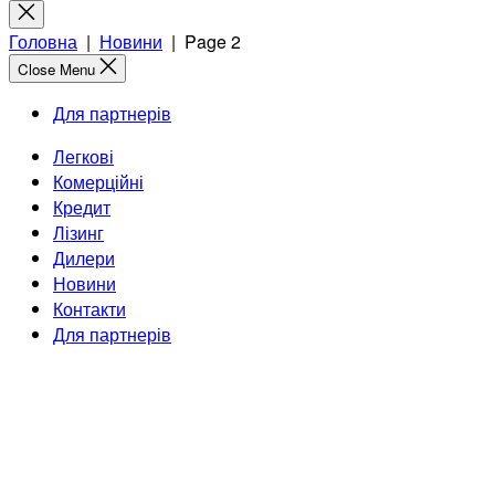
for:
Close
search
Головна
|
Новини
|
Page 2
Close Menu
Для партнерів
Легкові
Комерційні
Кредит
Лізинг
Дилери
Новини
Контакти
Для партнерів