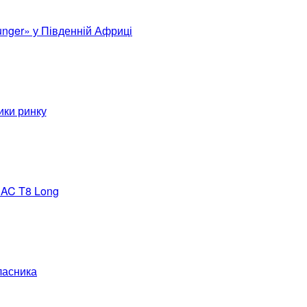
unger» у Південній Африці
ики ринку
JAC T8 Long
ласника