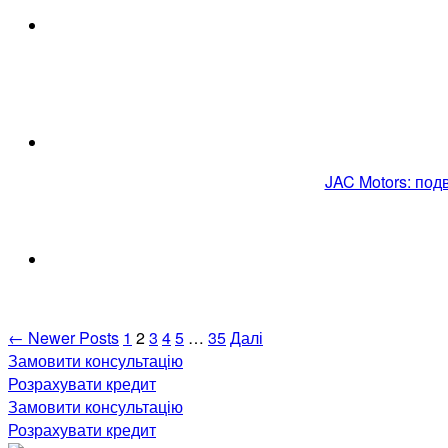
JAC Motors: под
Навігація
←
Newer
Posts
1
2
3
4
5
…
35
Далі
Замовити консультацію
записів
Розрахувати кредит
Замовити консультацію
Розрахувати кредит