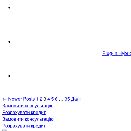
Plug-in Hybr
Навігація
←
Newer
Posts
1
2
3
4
5
6
…
35
Далі
Замовити консультацію
записів
Розрахувати кредит
Замовити консультацію
Розрахувати кредит