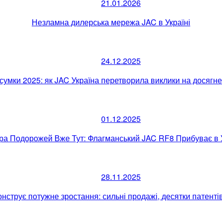
21.01.2026
Незламна дилерська мережа JAC в Україні
24.12.2025
сумки 2025: як JAC Україна перетворила виклики на досягн
01.12.2025
ра Подорожей Вже Тут: Флагманський JAC RF8 Прибуває в У
28.11.2025
нструє потужне зростання: сильні продажі, десятки патенті