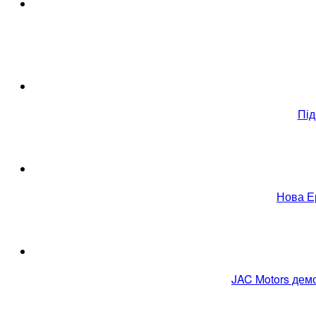
Під
Нова Е
JAC Motors демо