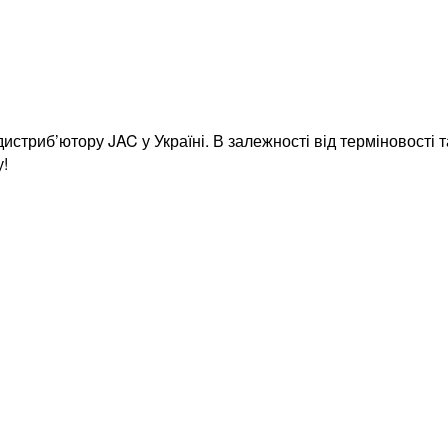
истриб’ютору JAC у Україні. В залежності від терміновості
у!