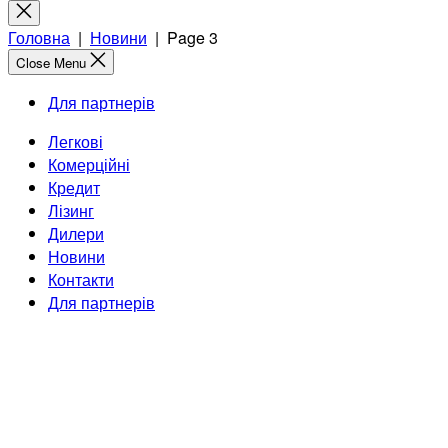
for:
Close
search
Головна
|
Новини
|
Page 3
Close Menu
Для партнерів
Легкові
Комерційні
Кредит
Лізинг
Дилери
Новини
Контакти
Для партнерів