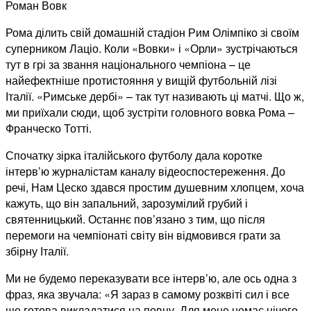
Роман Вовк
Рома ділить свій домашній стадіон Рим Олімпіко зі своїм
суперником Лаціо. Коли «Вовки» і «Орли» зустрічаються
тут в грі за звання національного чемпіона – це
найефектніше протистояння у вищій футбольній лізі
Італії. «Римське дербі» – так тут називають ці матчі. Що ж,
ми приїхали сюди, щоб зустріти головного вовка Рома –
Франческо Тотті.
Спочатку зірка італійського футболу дала коротке
інтерв’ю журналістам каналу відеоспостереження. До
речі, Нам Цеско здався простим душевним хлопцем, хоча
кажуть, що він запальний, зарозумілий грубий і
святенницький. Останнє пов’язано з тим, що після
перемоги на чемпіонаті світу він відмовився грати за
збірну Італії.
Ми не будемо переказувати все інтерв’ю, але ось одна з
фраз, яка звучала: «Я зараз в самому розквіті сил і все
ще готова викладатися на повну. Для мене немає нічого