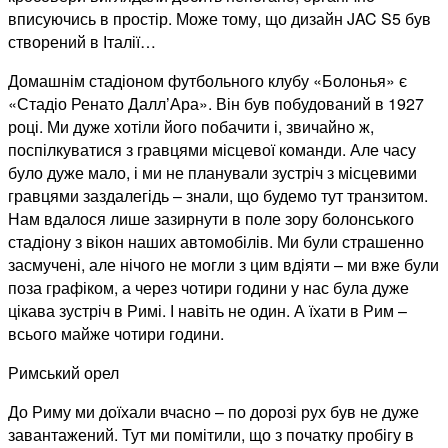
вписуючись в простір. Може тому, що дизайн JAC S5 був
створений в Італії…
Домашнім стадіоном футбольного клубу «Болонья» є
«Стадіо Ренато Далл’Ара». Він був побудований в 1927
році. Ми дуже хотіли його побачити і, звичайно ж,
поспілкуватися з гравцями місцевої команди. Але часу
було дуже мало, і ми не планували зустріч з місцевими
гравцями заздалегідь – знали, що будемо тут транзитом.
Нам вдалося лише зазирнути в поле зору болонського
стадіону з вікон наших автомобілів. Ми були страшенно
засмучені, але нічого не могли з цим вдіяти – ми вже були
поза графіком, а через чотири години у нас була дуже
цікава зустріч в Римі. І навіть не один. А їхати в Рим –
всього майже чотири години.
Римський орел
До Риму ми доїхали вчасно – по дорозі рух був не дуже
завантажений. Тут ми помітили, що з початку пробігу в