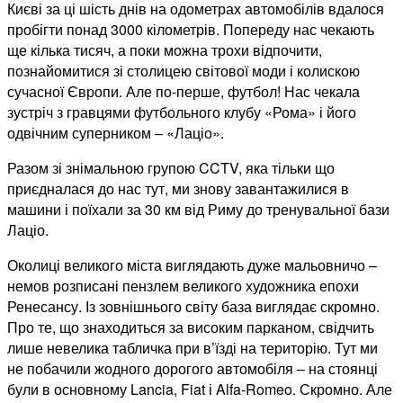
Києві за ці шість днів на одометрах автомобілів вдалося
пробігти понад 3000 кілометрів. Попереду нас чекають
ще кілька тисяч, а поки можна трохи відпочити,
познайомитися зі столицею світової моди і колискою
сучасної Європи. Але по-перше, футбол! Нас чекала
зустріч з гравцями футбольного клубу «Рома» і його
одвічним суперником – «Лаціо».
Разом зі знімальною групою CCTV, яка тільки що
приєдналася до нас тут, ми знову завантажилися в
машини і поїхали за 30 км від Риму до тренувальної бази
Лаціо.
Околиці великого міста виглядають дуже мальовничо –
немов розписані пензлем великого художника епохи
Ренесансу. Із зовнішнього світу база виглядає скромно.
Про те, що знаходиться за високим парканом, свідчить
лише невелика табличка при в’їзді на територію. Тут ми
не побачили жодного дорогого автомобіля – на стоянці
були в основному Lancia, Fiat і Alfa-Romeo. Скромно. Але