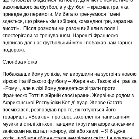
важливішого за футбол, а у футболі – красива гра, яка
приведе до перемоги. Ми багато тренуємося і мені
здається, що рівень хімії збірної, командної гри, зараз на
висоті».” Після розмови ми разом вийшли в поле і
спостерігали за тренуванням. Нарешті Франческо
підписав для нас футбольний м’яч і побажав нам гарної
подорожі.
Слоно́ва кі́стка
Побажавши йому успіхів, ми вирушили на зустріч з новою
зіркою італійського футболу – Жервіньо. Також він грає за
«Рому», але в лізі йому доведеться зіграти проти
Франческо Тотті в збірній своєї країни. Жервіньо родом з
Африканської Республіки Кот-д’Івуар. Жерве багато
посміхався, розповідав про те, як готуються його
товариші з «Вовків», про своє захоплення написанням
музики в стилі хіп-хоп, танцями і крутими африканськими
зачісками на кшталт конроу, зізі або хвилі. – Я б дуже
хотів, щоб моя збірна стала чемпіоном світу, і я докладу