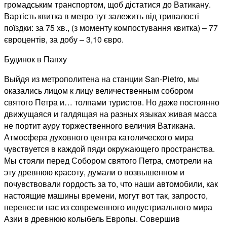
громадським транспортом, щоб дістатися до Ватикану.
Вартість квитка в метро тут залежить від тривалості
поїздки: за 75 хв., (з моменту компостування квитка) – 77
євроцентів, за добу – 3,10 євро.
Будинок в Папху
Выйдя из метрополитена на станции San-Pietro, мы
оказались лицом к лицу величественным собором
святого Петра и… толпами туристов. Но даже постоянно
движущаяся и галдящая на разных языках живая масса
не портит ауру торжественного величия Ватикана.
Атмосфера духовного центра католического мира
чувствуется в каждой пяди окружающего пространства.
Мы стояли перед Собором святого Петра, смотрели на
эту древнюю красоту, думали о возвышенном и
почувствовали гордость за то, что наши автомобили, как
настоящие машины времени, могут вот так, запросто,
перенести нас из современного индустриального мира
Азии в древнюю колыбель Европы. Совершив