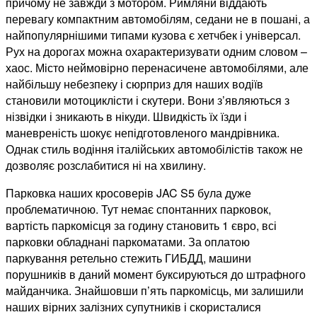
причому не завжди з мотором. Римляни віддають
перевагу компактним автомобілям, седани не в пошані, а
найпопулярнішими типами кузова є хетчбек і універсал.
Рух на дорогах можна охарактеризувати одним словом –
хаос. Місто неймовірно перенасичене автомобілями, але
найбільшу небезпеку і сюрприз для наших водіїв
становили мотоциклісти і скутери. Вони з’являються з
нізвідки і зникають в нікуди. Швидкість їх їзди і
маневреність шокує непідготовленого мандрівника.
Однак стиль водіння італійських автомобілістів також не
дозволяє розслабитися ні на хвилину.
Парковка наших кросоверів JAC S5 була дуже
проблематичною. Тут немає спонтанних парковок,
вартість паркомісця за годину становить 1 євро, всі
парковки обладнані паркоматами. За оплатою
паркування ретельно стежить ГИБДД, машини
порушників в даний момент буксируються до штрафного
майданчика. Знайшовши п’ять паркомісць, ми залишили
наших вірних залізних супутників і скористалися