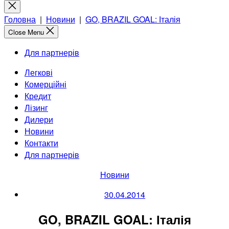
for:
Close
search
Головна
|
Новини
|
GO, BRAZIL GOAL: Італія
Close Menu
Для партнерів
Легкові
Комерційні
Кредит
Лізинг
Дилери
Новини
Контакти
Для партнерів
Categories
Новини
30.04.2014
GO, BRAZIL GOAL: Італія