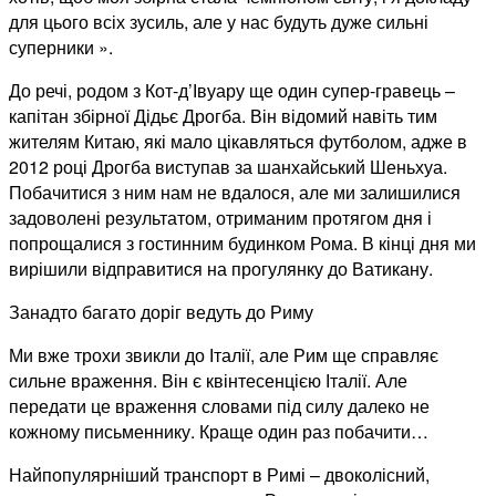
для цього всіх зусиль, але у нас будуть дуже сильні
суперники ».
До речі, родом з Кот-д’Івуару ще один супер-гравець –
капітан збірної Дідьє Дрогба. Він відомий навіть тим
жителям Китаю, які мало цікавляться футболом, адже в
2012 році Дрогба виступав за шанхайський Шеньхуа.
Побачитися з ним нам не вдалося, але ми залишилися
задоволені результатом, отриманим протягом дня і
попрощалися з гостинним будинком Рома. В кінці дня ми
вирішили відправитися на прогулянку до Ватикану.
Занадто багато доріг ведуть до Риму
Ми вже трохи звикли до Італії, але Рим ще справляє
сильне враження. Він є квінтесенцією Італії. Але
передати це враження словами під силу далеко не
кожному письменнику. Краще один раз побачити…
Найпопулярніший транспорт в Римі – двоколісний,