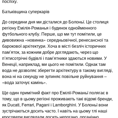
поспіху.
Батьківщина суперкарів
До середини дня ми дісталися до Болоньї. Це столиця
регіону Емілія-Романья і будинок однойменного
футбольного клубу. Перше, що ми тут помітили, це
дивовижна «новинка» середньовічної, ренесансної та
барокової архітектури. Хоча в місті безліч історичних
пам’яток, за кожним добре доглядають, через що
п’ятисотрічні будівлі і пам’ятники здаються новими. У
Венеції, наприклад, ми цього не помітили. Однак там
вода не дозволяє зберегти архітектуру в такому вигляді,
вона ні на секунду не зупиняє повільне руйнування –
«вода заточує камінь».
Ще один примітний факт про Емілії-Романьї полягає в
тому, що в цьому регіоні проживають такі відомі бренди,
як Ducati, Ferrari, Pagani і Lamborghini. У Болоньї вони
зустрічаються досить часто. І навіть на цьому тлі наші
кросовери виглядали досить непогано, органічно