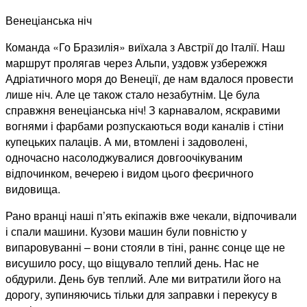
Венеціанська ніч
Команда «Го Бразилія» виїхала з Австрії до Італії. Наш
маршрут пролягав через Альпи, уздовж узбережжя
Адріатичного моря до Венеції, де нам вдалося провести
лише ніч. Але це також стало незабутнім. Це була
справжня венеціанська ніч! З карнавалом, яскравими
вогнями і фарбами розпускаються води каналів і стіни
купецьких палаців. А ми, втомлені і задоволені,
одночасно насолоджувалися довгоочікуваним
відпочинком, вечерею і видом цього феєричного
видовища.
Рано вранці наші п’ять екіпажів вже чекали, відпочивали
і спали машини. Кузови машин були повністю у
випаровуванні – вони стояли в тіні, раннє сонце ще не
висушило росу, що віщувало теплий день. Нас не
обдурили. День був теплий. Але ми витратили його на
дорогу, зупиняючись тільки для заправки і перекусу в