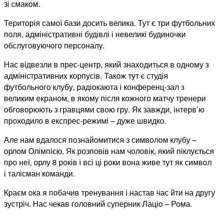
зі смаком.
Територія самої бази досить велика. Тут є три футбольних
поля, адміністративні будівлі і невеликі будиночки
обслуговуючого персоналу.
Нас відвезли в прес-центр, який знаходиться в одному з
адміністративних корпусів. Також тут є студія
футбольного клубу, радіокаюта і конференц-зал з
великим екраном, в якому після кожного матчу тренери
обговорюють з гравцями свою гру. Як завжди, інтерв’ю
проходило в експрес-режимі – дуже швидко.
Але нам вдалося познайомитися з символом клубу –
орлом Олімпією. Як розповів нам чоловік, який піклується
про неї, орлу 8 років і всі ці роки вона живе тут як символ
і талісман команди.
Краєм ока я побачив тренування і настав час йти на другу
зустріч. Нас чекав головний суперник Лаціо – Рома.