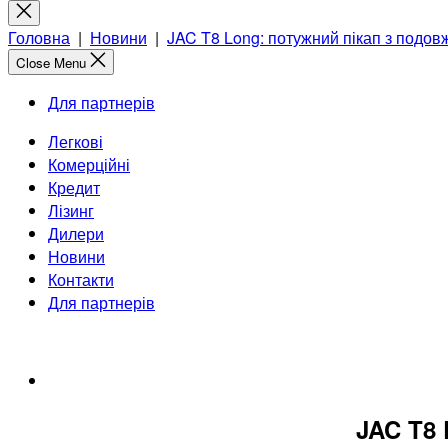
for:
Close
search
Головна
|
Новини
|
JAC T8 Long: потужний пікап з подо
Close Menu
Для партнерів
Легкові
Комерційні
Кредит
Лізинг
Дилери
Новини
Контакти
Для партнерів
JAC T8 