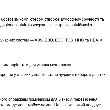
і бортовим комп’ютером створює атмосферу зручності та
ціонер, підігрів дзеркал і електросклопідіймачі з
сучасних систем — ABS, EBD, ESC, TCS, HHC та HBA, а
шим варіантом для українського ринку.
рений у міських умовах і стане чудовим вибором для тих,
його справжнім помічником для бізнесу, перевезення
ь там, де доріг майже немає. Це — пікап, який поєднує