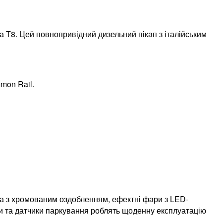
а T8. Цей повнопривідний дизельний пікап з італійським
mon Rail.
ра з хромованим оздобленням, ефектні фари з LED-
жки та датчики паркування роблять щоденну експлуатацію