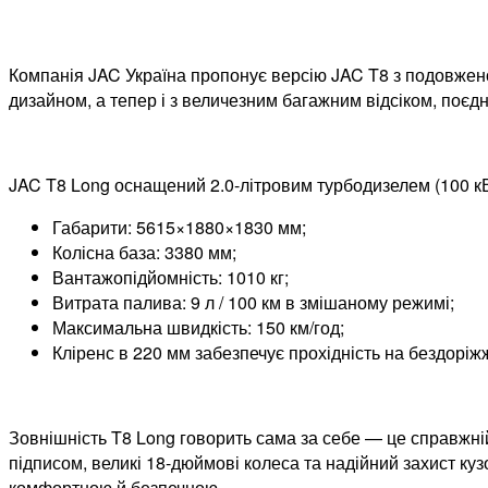
Компанія JAC Україна пропонує версію JAC T8 з подовжено
дизайном, а тепер і з величезним багажним відсіком, поєдн
JAC T8 Long оснащений 2.0-літровим турбодизелем (100 кВт
Габарити: 5615×1880×1830 мм;
Колісна база: 3380 мм;
Вантажопідйомність: 1010 кг;
Витрата палива: 9 л / 100 км в змішаному режимі;
Максимальна швидкість: 150 км/год;
Кліренс в 220 мм забезпечує прохідність на бездоріжж
Зовнішність T8 Long говорить сама за себе — це справжні
підписом, великі 18-дюймові колеса та надійний захист ку
комфортною й безпечною.