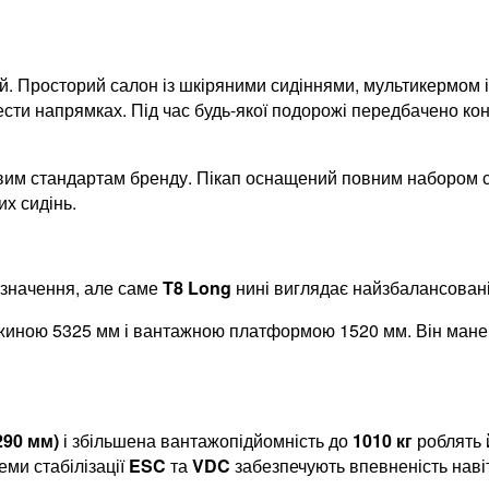
й. Просторий салон із шкіряними сидіннями, мультикермом 
и напрямках. Під час будь-якої подорожі передбачено конди
овим стандартам бренду. Пікап оснащений повним набором 
х сидінь.
изначення, але саме
T8 Long
нині виглядає найзбалансовані
вжиною 5325 мм і вантажною платформою 1520 мм. Він манев
290 мм)
і збільшена вантажопідйомність до
1010 кг
роблять 
еми стабілізації
ESC
та
VDC
забезпечують впевненість навіт