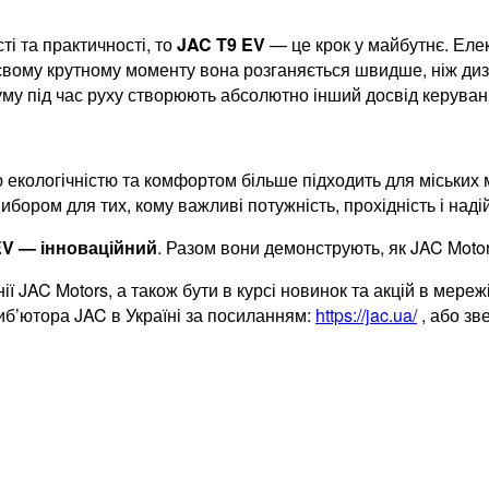
і та практичності, то
JAC T9 EV
— це крок у майбутнє. Ел
тєвому крутному моменту вона розганяється швидше, ніж дизе
 шуму під час руху створюють абсолютно інший досвід керуван
єю екологічністю та комфортом більше підходить для міськи
ором для тих, кому важливі потужність, прохідність і надій
EV — інноваційний
. Разом вони демонструють, як JAC Motor
ї JAC Motors, а також бути в курсі новинок та акцій в мереж
риб’ютора JAC в Україні за посиланням:
https://jac.ua/
, або зв