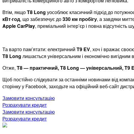
витривалість комерційного авто з комфортом легковика.
Втім, якщо
T8 Long
уособлює класичний підхід до потужност
кВт·год
, що забезпечує до
330 км пробігу
, а завдяки мит
Apple CarPlay
, преміальний інтер’єр і повна відсутність
Та варто пам’ятати: електричний
T9 EV
, хоч і вражає сво
T8 Long
лишається універсальним і економічно вигідним виб
Отже,
T8 — практичний, T8 Long — універсальний, T9 
Щоб постійно слідкувати за останніми новинами від компані
сторінку у Facebook, заходьте на офіційний веб-сайт дист
Замовити консультацію
Розрахувати кредит
Замовити консультацію
Розрахувати кредит