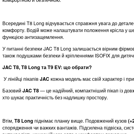
Всередині T8 Long відчувається справжня увага до детале
комфорту. Водій може налаштувати положення крісла у шест
функцією антизащемлення.
У питанні безпеки JAC T8 Long залишається вірним фірм
також подушками безпеки й кріпленнями ISOFIX для дитячи
JAC T8,
T8
Long та T9 EV: що обрати?
У лінійці пікапів
JAC
кожна модель має свій характер і пр
Базовий
JAC T8
— це надійний, компактніший пікап із до
хто шукає практичність без надлишку простору.
Втім,
T8 Long
піднімає планку вище. Подовжений кузов
(+
спорядження чи важких вантажів. Підсилена підвіска, сист