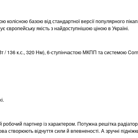
ю колісною базою від стандартної версії популярного пікап
ує європейську якість з найдоступнішою ціною в Україні.
 / 136 к.с., 320 Нм), 6-ступінчастою МКПП та системою Com
і.
й робочий партнер із характером. Потужна решітка радіато
зова створюють відчуття сили й впевненості. А зручні підні