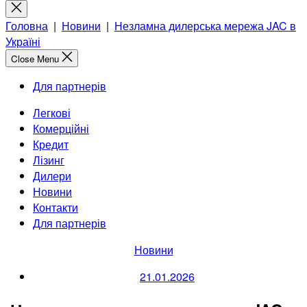
for:
Close
search
Головна
|
Новини
|
Незламна дилерська мережа JAC в
Україні
Close Menu
Для партнерів
Легкові
Комерційні
Кредит
Лізинг
Дилери
Новини
Контакти
Для партнерів
Categories
Новини
21.01.2026