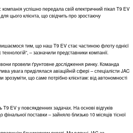
: компанія успішно передала свій електричний пікап T9 EV
для цього клієнта, що свідчить про зростаючу
и пишаємося тим, що наш T9 EV стає частиною флоту однієї
 технологій”, – зазначили представники компанії.
и вони провели ґрунтовне дослідження ринку. Команда
лива увага приділялася авіаційній сфері – спеціалісти JAC
іли зрозуміти, що саме потрібно клієнтам: від автономності
 T9 EV у повсякденних задачах. На основі відгуків
о фінальної поставки – зайняло близько 10 місяців тісної
 справжнім бенчмарком якості. Ми вдячні JAC за