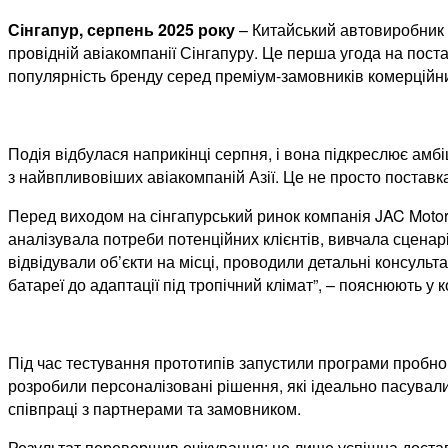
Сінгапур, серпень 2025 року
– Китайський автовиробник 
провідній авіакомпанії Сінгапуру. Це перша угода на пост
популярність бренду серед преміум-замовників комерційни
Подія відбулася наприкінці серпня, і вона підкреслює ам
з найвпливовіших авіакомпаній Азії. Це не просто поставк
Перед виходом на сінгапурський ринок компанія JAC Moto
аналізувала потреби потенційних клієнтів, вивчала сценар
відвідували об’єкти на місці, проводили детальні консульта
батареї до адаптації під тропічний клімат”, – пояснюють у к
Під час тестування прототипів запустили програми пробног
розробили персоналізовані рішення, які ідеально пасували 
співпраці з партнерами та замовником.
Результат перевершив очікування: не лише успішна доставка