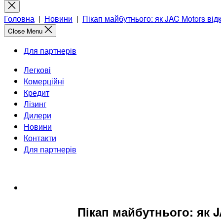
for:
Close
search
Головна
|
Новини
|
Пікап майбутнього: як JAC Motors від
Close Menu
Для партнерів
Легкові
Комерційні
Кредит
Лізинг
Дилери
Новини
Контакти
Для партнерів
Пікап майбутнього: як J