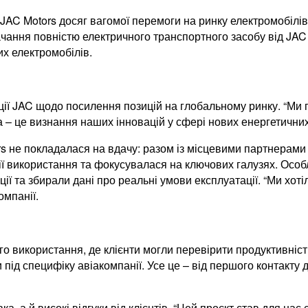
JAC Motors досяг вагомої перемоги на ринку електромобілів
ачання повністю електричного транспортного засобу від JAC 
х електромобілів.
біції JAC щодо посилення позицій на глобальному ринку. “М
а – це визнання наших інновацій у сфері нових енергетичних
rs не покладалася на вдачу: разом із місцевими партнерам
ії використання та фокусувалася на ключових галузях. Особ
ції та збирали дані про реальні умови експлуатації. “Ми хот
омпанії.
о використання, де клієнти могли перевірити продуктивність
під специфіку авіакомпанії. Усе це – від першого контакту д
, а й високі відгуки від клієнтів. “Цей проєкт став для нас