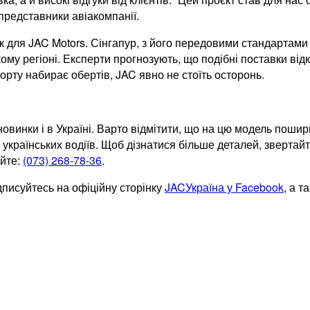
 представники авіакомпанії.
ок для JAC Motors. Сінгапур, з його передовими стандартами 
ому регіоні. Експерти прогнозують, що подібні поставки від
порту набирає обертів, JAC явно не стоїть осторонь.
 новинки і в Україні. Варто відмітити, що на цю модель пош
 українських водіїв. Щоб дізнатися більше деталей, зверта
уйте:
(073) 268-78-36
.
дписуйтесь на офіційну сторінку
JACУкраїна у Facebook
, а т