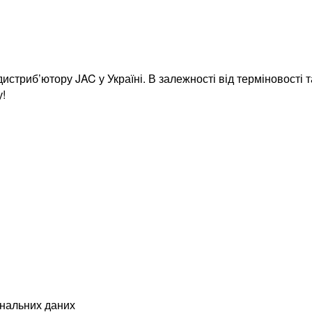
истриб’ютору JAC у Україні. В залежності від терміновості
у!
ональних даних