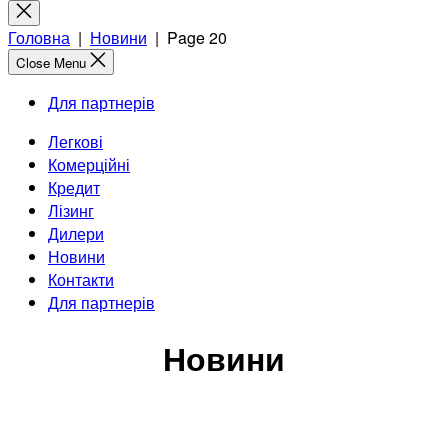
for:
Close
search
Головна
|
Новини
|
Page 20
Close Menu
Для партнерів
Легкові
Комерційні
Кредит
Лізинг
Дилери
Новини
Контакти
Для партнерів
Новини