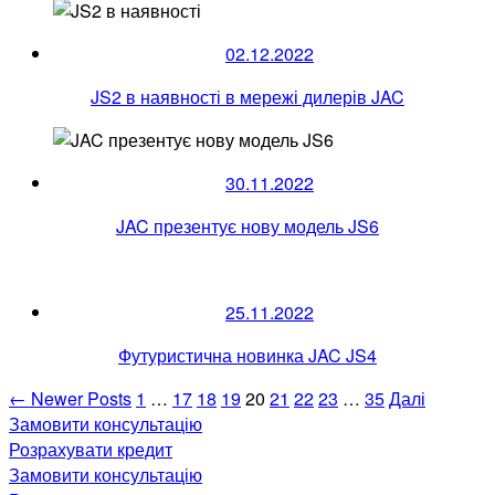
02.12.2022
JS2 в наявності в мережі дилерів JAC
30.11.2022
JAC презентує нову модель JS6
25.11.2022
Футуристична новинка JAC JS4
Навігація
←
Newer
Posts
1
…
17
18
19
20
21
22
23
…
35
Далі
Замовити консультацію
записів
Розрахувати кредит
Замовити консультацію